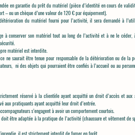
dée en garantie du prêt du matériel (pièce d’identité en cours de validit
rt – ou un chèque d’une valeur de 120 € par équipement).
étérioration du matériel fourni pour l’activité, il sera demandé à l’ut
ge à conserver son matériel tout au long de l’activité et à ne le céder
sécurité.
opre matériel est interdite.
ice ne saurait être tenue pour responsable de la détérioration ou de la p
eurs, ni des objets qui pourraient être confiés à l’accueil ou au personn
trictement réservé à la clientèle ayant acquitté un droit d’accès et au
vé aux pratiquants ayant acquitté leur droit d’entrée.
s accompagnateurs s’engagent à avoir un comportement courtois.
 doit être adaptée à la pratique de l’activité (chaussure et vêtement de sp
’incendie, il est strictement interdit de fumer en forêt.