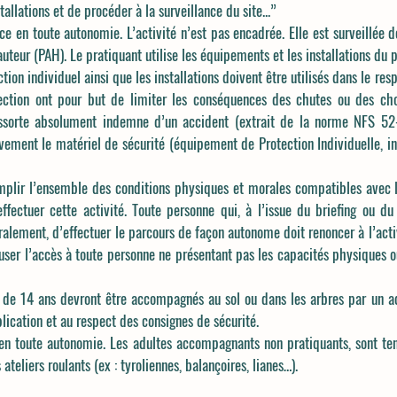
tallations et de procéder à la surveillance du site...”
ace en toute autonomie. L’activité n’est pas encadrée. Elle est surveillée d
teur (PAH). Le pratiquant utilise les équipements et les installations du pa
tion individuel ainsi que les installations doivent être utilisés dans le res
otection ont pour but de limiter les conséquences des chutes ou des ch
essorte absolument indemne d’un accident (extrait de la norme NFS 52-
sivement le matériel de sécurité (équipement de Protection Individuelle, 
emplir l’ensemble des conditions physiques et morales compatibles avec la
ffectuer cette activité. Toute personne qui, à l’issue du briefing ou d
ement, d’effectuer le parcours de façon autonome doit renoncer à l’activi
fuser l’accès à toute personne ne présentant pas les capacités physiques o
 de 14 ans devront être accompagnés au sol ou dans les arbres par un ad
pplication et au respect des consignes de sécurité.
t en toute autonomie. Les adultes accompagnants non pratiquants, sont ten
ateliers roulants (ex : tyroliennes, balançoires, lianes…).