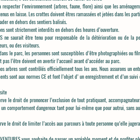
à respecter l’environnement (arbres, faune, flore) ainsi que les aménagem
tenus en laisse. Les crottes doivent êtres ramassées et jetées dans les part
alader en dehors des sentiers balisés.
tions sont strictement interdits en dehors des heures d’ouverture.
e saurait être tenu pour responsable de la détérioration ou de la pe
rs, ou des visiteurs.
 dans le parc, les personnes sont susceptibles d’être photographiées ou fil
 pas l’être doivent en avertir l’accueil avant d’accéder au parc.
nos arbres sont contrôlés officiellement tous les ans. Nous assurons un entr
ents sont aux normes CE et font l’objet d’ un enregistrement et d’un suivi 
ite
 le droit de prononcer l’exclusion de tout pratiquant, accompagnateur, 
nt un comportement dangereux tant pour lui-même que pour autrui, sans a
le droit de limiter l’accès aux parcours à toute personne qu’elle jugera 
VENTURES vous souhaite de passer un agréable moment et de profiter pl