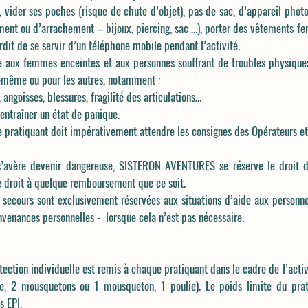
 vider ses poches (risque de chute d’objet), pas de sac, d’appareil photo
ment ou d’arrachement – bijoux, piercing, sac …), porter des vêtements fe
rdit de se servir d’un téléphone mobile pendant l’activité.
rdite aux femmes enceintes et aux personnes souffrant de troubles physiqu
-même ou pour les autres, notamment :
angoisses, blessures, fragilité des articulations…
traîner un état de panique.
 le pratiquant doit impérativement attendre les consignes des Opérateurs e
é s’avère devenir dangereuse, SISTERON AVENTURES se réserve le droit d
e droit à quelque remboursement que ce soit.
e secours sont exclusivement réservées aux situations d’aide aux personne
venances personnelles - lorsque cela n’est pas nécessaire.
ection individuelle est remis à chaque pratiquant dans le cadre de l’activ
le, 2 mousquetons ou 1 mousqueton, 1 poulie). Le poids limite du prat
s EPI.