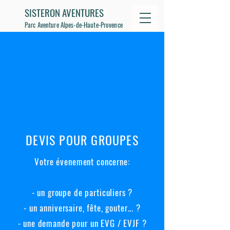
SISTERON AVENTURES
Parc Aventure Alpes-de-Haute-Provence
DEVIS POUR GROUPES
Votre évenement concerne:
- un groupe de particuliers ?
- un anniversaire, fête, gouter... ?
- une demande pour un EVG / EVJF ?