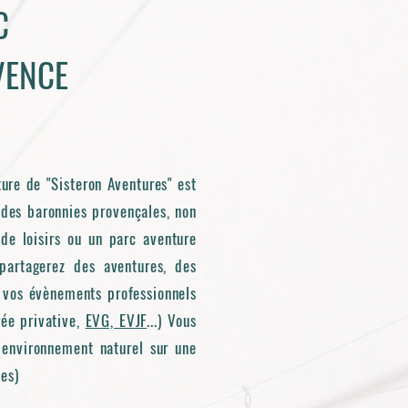
C
VENCE
ure de "Sisteron Aventures" est
 des baronnies provençales, non
de loisirs ou un parc aventure
artagerez des aventures, des
r vos évènements professionnels
rée privative,
EVG, EVJF
...) Vous
environnement naturel sur une
tes)