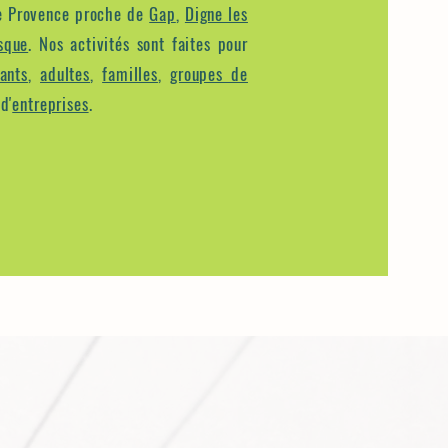
e Provence proche de
Gap
,
Digne les
sque
. Nos activités sont faites pour
ants
,
adultes
,
familles
,
groupes de
d'
entreprises
.