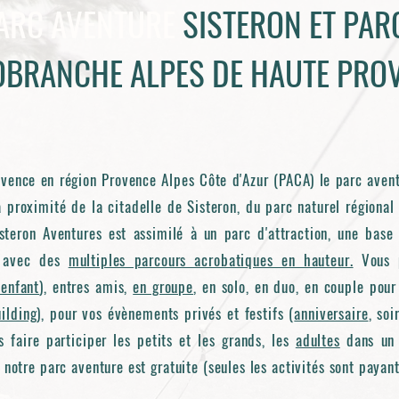
ARC AVENTURE
SISTERON ET PAR
BRANCHE ALPES DE HAUTE PRO
ence en région Provence Alpes Côte d'Azur (PACA) le parc avent
 proximité de la citadelle de Sisteron, du parc naturel régional
teron Aventures est assimilé à un parc d'attraction, une base 
e avec des
multiples parcours acrobatiques en hauteur.
Vous p
 enfant
), entres amis,
en groupe
, en solo, en duo, en couple pou
ilding
), pour vos évènements privés et festifs (
anniversaire
, soi
s faire participer les petits et les grands, les
adultes
dans un 
à notre parc aventure est gratuite (seules les activités sont payan