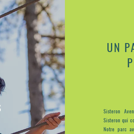
UN P
P
S
Sisteron Ave
Sisteron qui 
Notre parc av