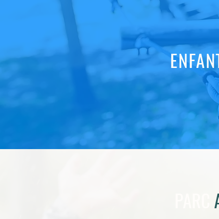
ENFAN
​PARC
A